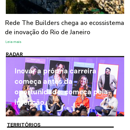
Rede The Builders chega ao ecossistema
de inovação do Rio de Janeiro
Leia mais
RADAR
Inovar a própria carreira
começa antes da
oportunidade: começa pela
intenção
TERRITÓRIOS